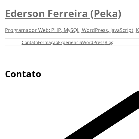
Ederson Ferreira (Peka)
Programador Web: PHP, MySQL, WordPress, JavaScript, JQ
Contato
Formação
Experiência
WordPress
Blog
Contato