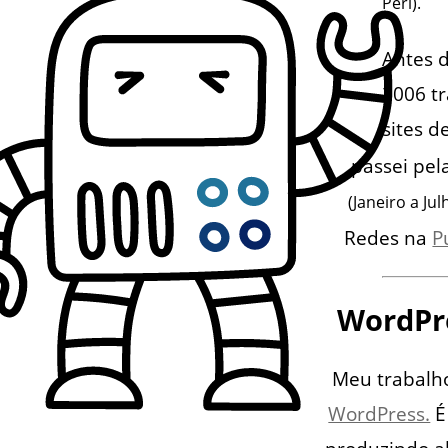
Perl).
Antes d
2006 t
sites d
passei pe
(Janeiro a Ju
Redes na
P
WordPr
Meu trabalho
WordPress.
É